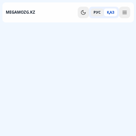
MEGAMOZG.KZ
РУС
ҚАЗ