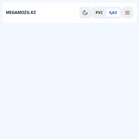
MEGAMOZG.KZ
РУС
ҚАЗ