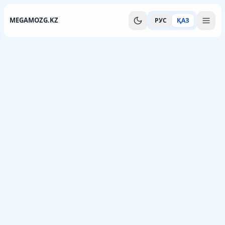
MEGAMOZG.KZ
РУС
ҚАЗ